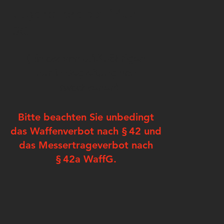
Jugendliche ab 14J.:
3€
(Einlass von u.18 Jährigen
nur in Begleitung von
Erwachsenen)
Bitte beachten Sie unbedingt
das Waffenverbot nach § 42 und
das Messertrageverbot nach
§ 42a WaffG.