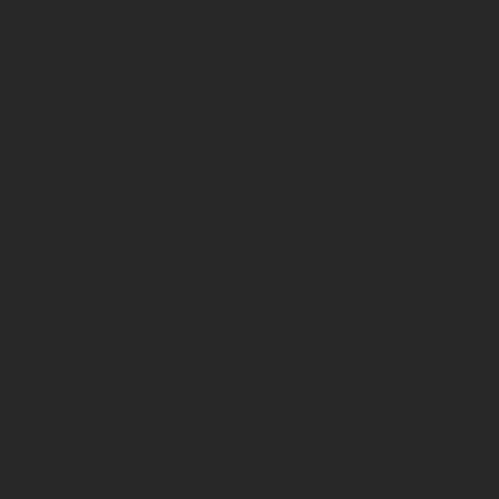
EINTRITTSPREISE:
Erwachsene: 6€
Schwerbehinderte,
Studenten, Azubis (mit
Ausweis): 3€
Kinder bis 13J.:
kostenlos