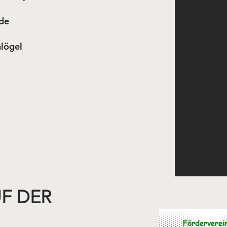
.de
lögel
F DER