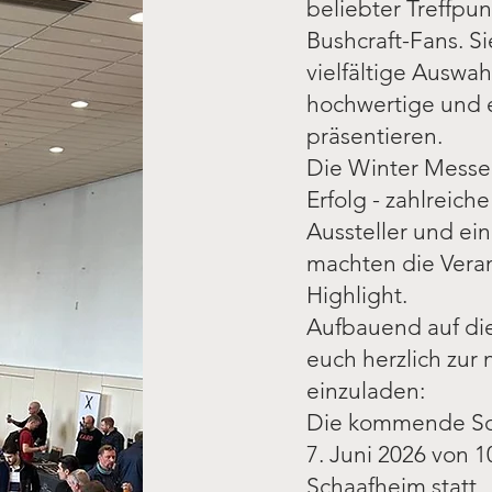
beliebter Treffpu
Bushcraft-Fans. Si
vielfältige Auswah
hochwertige und 
präsentieren.
Die Winter Messe
Erfolg - zahlreich
Aussteller und ei
machten die Vera
Highlight.
Aufbauend auf die
euch herzlich zur
einzuladen:
Die kommende So
7. Juni 2026 von 10
Schaafheim statt.