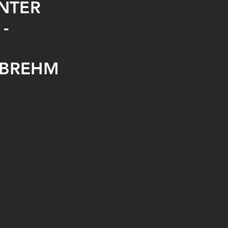
INTER
-
 BREHM