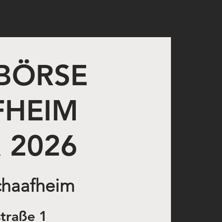
BÖRSE
FHEIM
 2026
Schaafheim
straße 1