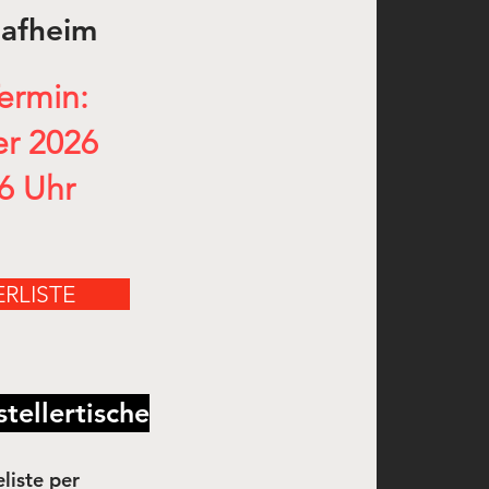
afheim
ermin:
r 2026
16 Uhr
ERLISTE
stellertische
liste
per